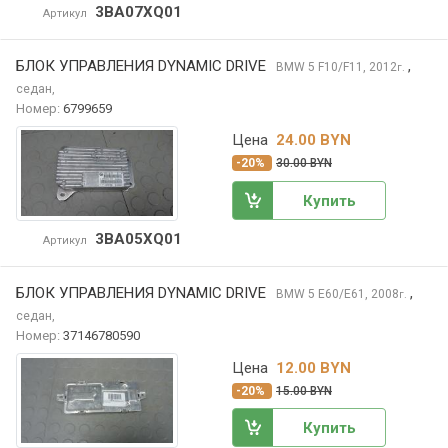
3BA07XQ01
Артикул
БЛОК УПРАВЛЕНИЯ DYNAMIC DRIVE
,
BMW 5
F10/F11, 2012
г.
седан,
Номер:
6799659
Цена
24.00 BYN
-20%
30.00 BYN
Купить
3BA05XQ01
Артикул
БЛОК УПРАВЛЕНИЯ DYNAMIC DRIVE
,
BMW 5
E60/E61, 2008
г.
седан,
Номер:
37146780590
Цена
12.00 BYN
-20%
15.00 BYN
Купить