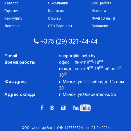
Каталог
О компании
Соц. работа
Гарантия
Контакты
Новости
Как купить
Отзывы
Ф-АВТО на ТВ
Доставка
СТО-Партнеры
Вакансии
+375 (29) 321-44-44
E-mail:
support@f-avto.by
00
00
Время работы:
офис:
пн-пт 9
-18
00
00
00
склад:
пн-пт 9
-19
, сб,вс 9
-
00
18
Юр.адрес:
г. Минск, ул. П.Глебки, д. 11, пом.
20
Адрес склада:
г. Минск, ул.Основателей, 35
ООО "Фронтир Авто" УНН 193755524, рег. 01.04.2024