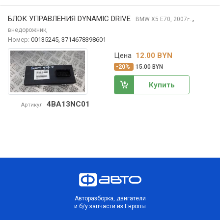
БЛОК УПРАВЛЕНИЯ DYNAMIC DRIVE
,
BMW X5
E70, 2007
г.
внедорожник,
Номер:
00135245, 3714678398601
Цена
12.00 BYN
-20%
15.00 BYN
Купить
4BA13NC01
Артикул
Авторазборка, двигатели
и б/у запчасти из Европы