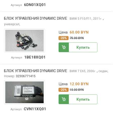
6DN01XQ01
Артикул
БЛОК УПРАВЛЕНИЯ DYNAMIC DRIVE
,
BMW 5
F10/F11, 2011
г.
универсал,
Цена
60.00 BYN
-20%
75.00 BYN
Купить
1BE18XQ01
Артикул
БЛОК УПРАВЛЕНИЯ DYNAMIC DRIVE
,
BMW 7
E65, 2006
седан,
г.
Номер:
32306771415
Цена
12.00 BYN
-20%
15.00 BYN
Купить
CVN11XQ01
Артикул