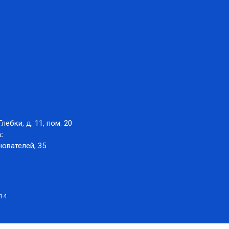
Глебки, д. 11, пом. 20
:
нователей, 35
014