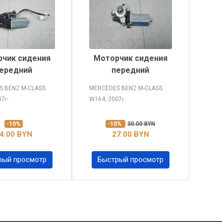
чик сидения
Моторчик сидения
ередний
передний
S BENZ M-CLASS
MERCEDES BENZ M-CLASS
07
W164, 2007
г.
г.
-10%
-10%
30.00 BYN
4.00 BYN
27.00 BYN
рый просмотр
Быстрый просмотр