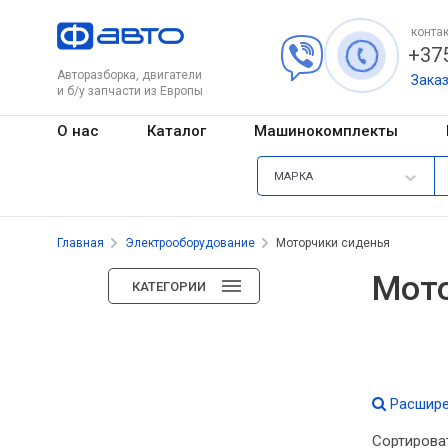
контак
+375
Авторазборка, двигатели
Зака
и б/у запчасти из Европы
О нас
Каталог
Машинокомплекты
МАРКА
Главная
Электрооборудование
Моторчики сиденья
Мото
КАТЕГОРИИ
Расшире
Сортирова