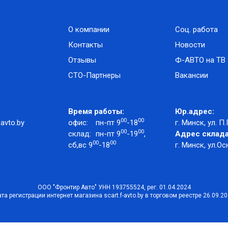
О компании
Соц. работа
Контакты
Новости
Отзывы
Ф-АВТО на ТВ
СТО-Партнеры
Вакансии
Время работы:
Юр.адрес:
00
00
avto.by
офис:
пн-пт 9
-18
г. Минск, ул. П.
00
00
склад:
пн-пт 9
-19
,
Адрес склада
00
00
сб,вс 9
-18
г. Минск, ул.Ос
ООО "Фронтир Авто" УНН 193755524, рег. 01.04.2024
та регистрации интернет магазина scart.f-avto.by в торговом реестре 26.09.2