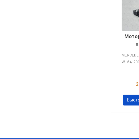
Мотор
п
MERCEDE
W164, 20
2
Быст