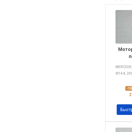
Мотор
п
MERCEDE
W164, 20
-1
2
Быст