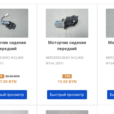
чик сидения
Моторчик сидения
Мо
ередний
передний
S BENZ M-CLASS
MERCEDES BENZ M-CLASS
MERC
07
W164, 2007
W164
г.
г.
0%
30.00 BYN
-10%
7.00 BYN
15.00 BYN
рый просмотр
Быстрый просмотр
Б