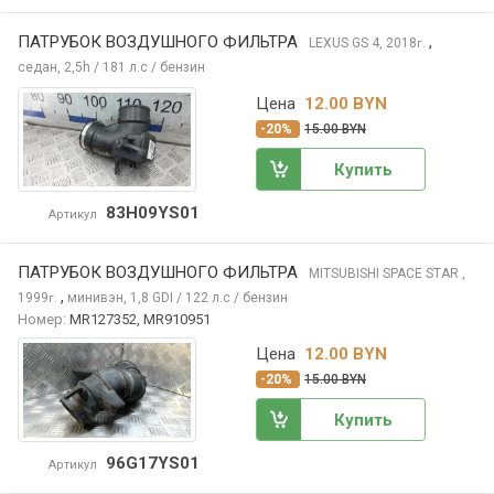
ПАТРУБОК ВОЗДУШНОГО ФИЛЬТРА
,
LEXUS GS
4, 2018
г.
седан, 2,5h / 181 л.с / бензин
Цена
12.00 BYN
-20%
15.00 BYN
Купить
83H09YS01
Артикул
ПАТРУБОК ВОЗДУШНОГО ФИЛЬТРА
MITSUBISHI SPACE STAR
,
,
1999
минивэн, 1,8 GDI / 122 л.с / бензин
г.
Номер:
MR127352, MR910951
Цена
12.00 BYN
-20%
15.00 BYN
Купить
96G17YS01
Артикул