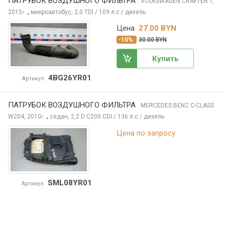
ПАТРУБОК ВОЗДУШНОГО ФИЛЬТРА
VOLKSWAGEN CRAFTER
1,
,
2015
микроавтобус, 2,0 TDI / 109 л.с / дизель
г.
Цена
27.00 BYN
-10%
30.00 BYN
Купить
4BG26YR01
Артикул
ПАТРУБОК ВОЗДУШНОГО ФИЛЬТРА
MERCEDES BENZ C-CLASS
,
W204, 2010
седан, 2,2 D C200 CDI / 136 л.с / дизель
г.
Цена по запросу
SML08YR01
Артикул