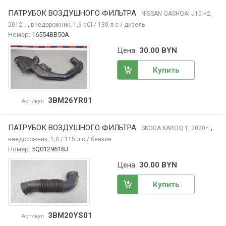
ПАТРУБОК ВОЗДУШНОГО ФИЛЬТРА
NISSAN QASHQAI
J10 +2,
,
2012
внедорожник, 1,6 dCi / 130 л.с / дизель
г.
Номер:
16554BB50A
Цена
30.00 BYN
Купить
3BM26YR01
Артикул
ПАТРУБОК ВОЗДУШНОГО ФИЛЬТРА
,
SKODA KAROQ
1, 2020
г.
внедорожник, 1,0 / 115 л.с / бензин
Номер:
5Q0129618J
Цена
30.00 BYN
Купить
3BM20YS01
Артикул