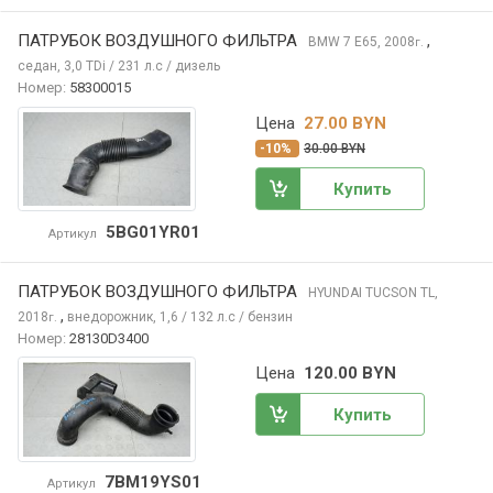
ПАТРУБОК ВОЗДУШНОГО ФИЛЬТРА
,
BMW 7
E65, 2008
г.
седан, 3,0 TDi / 231 л.с / дизель
Номер:
58300015
Цена
27.00 BYN
-10%
30.00 BYN
Купить
5BG01YR01
Артикул
ПАТРУБОК ВОЗДУШНОГО ФИЛЬТРА
HYUNDAI TUCSON
TL,
,
2018
внедорожник, 1,6 / 132 л.с / бензин
г.
Номер:
28130D3400
Цена
120.00 BYN
Купить
7BM19YS01
Артикул