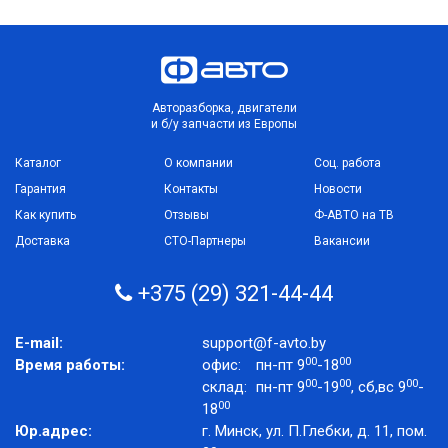
Авторазборка, двигатели
и б/у запчасти из Европы
Каталог
О компании
Соц. работа
Гарантия
Контакты
Новости
Как купить
Отзывы
Ф-АВТО на ТВ
Доставка
СТО-Партнеры
Вакансии
+375 (29) 321-44-44
E-mail:
support@f-avto.by
00
00
Время работы:
офис:
пн-пт 9
-18
00
00
00
склад:
пн-пт 9
-19
, сб,вс 9
-
00
18
Юр.адрес:
г. Минск, ул. П.Глебки, д. 11, пом.