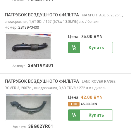
ПАТРУБОК ВОЗДУШНОГО ФИЛЬТРА
,
KIA SPORTAGE
5, 2025
г.
внедорожник, 1,6T-GDi / 157 (67kw 13.8kWh) л.с / бензин
Номер:
28139P0400
Цена
75.00 BYN
Купить
3BM19YS01
Артикул
ПАТРУБОК ВОЗДУШНОГО ФИЛЬТРА
LAND ROVER RANGE
,
ROVER
3, 2007
внедорожник, 3,6D TDV8 / 272 л.с / дизель
г.
Цена
42.00 BYN
-10%
45.00 BYN
Купить
3BG02YR01
Артикул