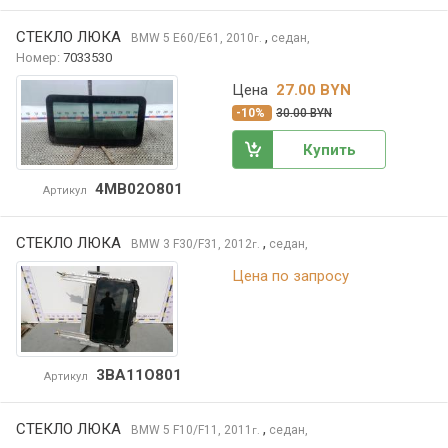
СТЕКЛО ЛЮКА
,
BMW 5
E60/E61, 2010
седан,
г.
Номер:
7033530
Цена
27.00 BYN
-10%
30.00 BYN
Купить
4MB02O801
Артикул
СТЕКЛО ЛЮКА
,
BMW 3
F30/F31, 2012
седан,
г.
Цена по запросу
3BA11O801
Артикул
СТЕКЛО ЛЮКА
,
BMW 5
F10/F11, 2011
седан,
г.