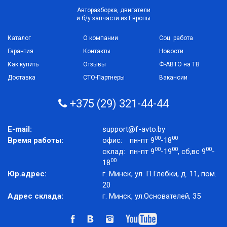
Авторазборка, двигатели
и б/у запчасти из Европы
Каталог
О компании
Соц. работа
Гарантия
Контакты
Новости
Как купить
Отзывы
Ф-АВТО на ТВ
Доставка
СТО-Партнеры
Вакансии
+375 (29) 321-44-44
E-mail:
support@f-avto.by
00
00
Время работы:
офис:
пн-пт 9
-18
00
00
00
склад:
пн-пт 9
-19
, сб,вс 9
-
00
18
Юр.адрес:
г. Минск, ул. П.Глебки, д. 11, пом.
20
Адрес склада:
г. Минск, ул.Основателей, 35