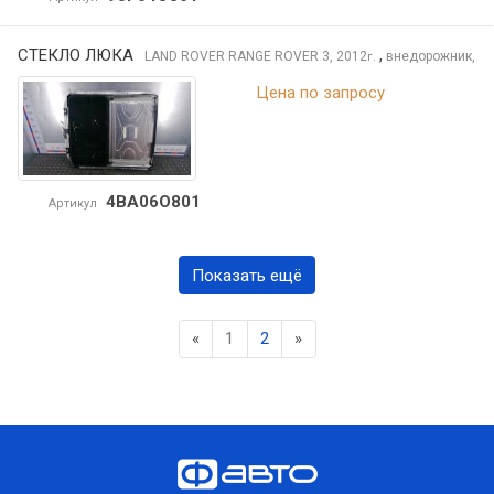
СТЕКЛО ЛЮКА
,
LAND ROVER RANGE ROVER
3, 2012
внедорожник,
г.
Цена по запросу
4BA06O801
Артикул
Показать ещё
Previous
Next
«
1
2
»