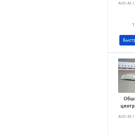
AUDI A5
1
1
Быст
Обши
центр
AUDI A5
1