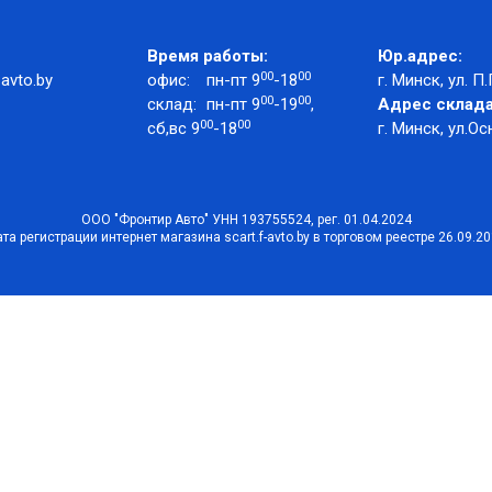
Время работы:
Юр.адрес:
00
00
avto.by
офис:
пн-пт 9
-18
г. Минск, ул. П.
00
00
склад:
пн-пт 9
-19
,
Адрес склада
00
00
сб,вс 9
-18
г. Минск, ул.Ос
ООО "Фронтир Авто" УНН 193755524, рег. 01.04.2024
та регистрации интернет магазина scart.f-avto.by в торговом реестре 26.09.2