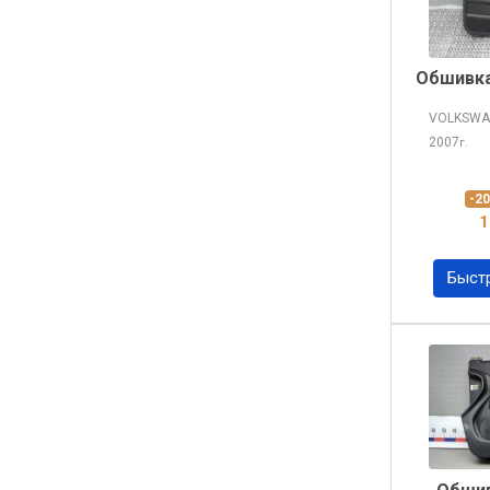
Обшивка
VOLKSWA
2007
г.
-2
1
Быст