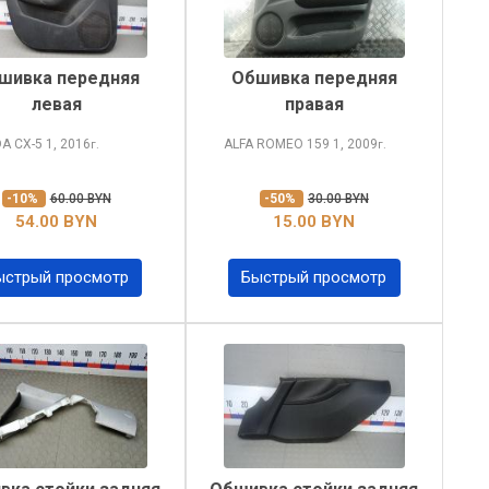
шивка передняя
Обшивка передняя
левая
правая
A CX-5
1, 2016
ALFA ROMEO 159
1, 2009
г.
г.
-10%
60.00 BYN
-50%
30.00 BYN
54.00 BYN
15.00 BYN
ыстрый просмотр
Быстрый просмотр