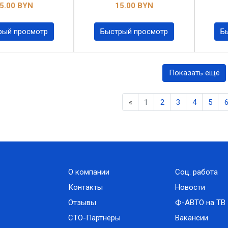
5.00 BYN
15.00 BYN
рый просмотр
Быстрый просмотр
Б
Показать ещё
Previous
«
1
2
3
4
5
О компании
Соц. работа
Контакты
Новости
Отзывы
Ф-АВТО на ТВ
СТО-Партнеры
Вакансии