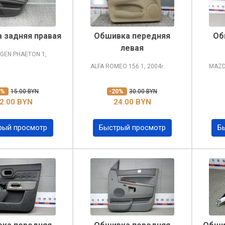
 задняя правая
Обшивка передняя
Об
левая
GEN PHAETON
1,
ALFA ROMEO 156
1, 2004
MAZD
г.
0%
15.00 BYN
-20%
30.00 BYN
2.00 BYN
24.00 BYN
рый просмотр
Быстрый просмотр
Б