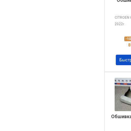
Обшив
CITROEN 
2022
г.
-1
8
Быст
Обшивка