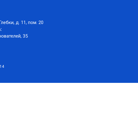
Глебки, д. 11, пом. 20
:
нователей, 35
014