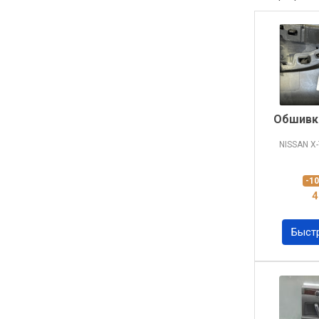
Обшивка
NISSAN X
-1
4
Быст