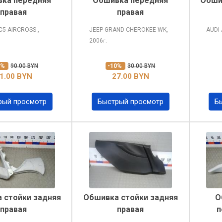
ка передняя
Обшивка передняя
Обши
правая
правая
C5 AIRCROSS
,
JEEP GRAND CHEROKEE
WK,
AUDI
2006
г.
0%
90.00 BYN
-10%
30.00 BYN
1.00 BYN
27.00 BYN
рый просмотр
Быстрый просмотр
Б
 стойки задняя
Обшивка стойки задняя
О
правая
правая
п