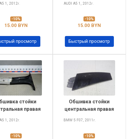
 A5
1, 2012
AUDI A5
1, 2012
г.
г.
-10%
-10%
15.00 BYN
15.00 BYN
ыстрый просмотр
Быстрый просмотр
бшивка стойки
Обшивка стойки
тральная правая
центральная правая
 A5
1, 2012
BMW 5
F07, 2011
г.
г.
-10%
-10%