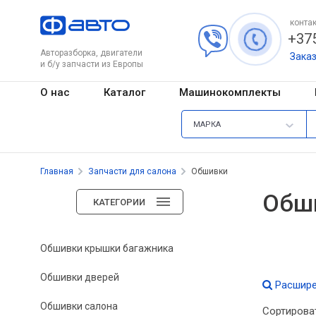
контак
+375
Авторазборка, двигатели
Зака
и б/у запчасти из Европы
О нас
Каталог
Машинокомплекты
МАРКА
Главная
Запчасти для салона
Обшивки
Обш
КАТЕГОРИИ
Обшивки крышки багажника
Обшивки дверей
Расшире
Обшивки салона
Сортирова