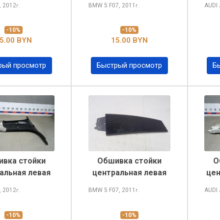
, 2012
BMW 5
F07, 2011
AUDI
г.
г.
-10%
-10%
5.00 BYN
15.00 BYN
рый просмотр
Быстрый просмотр
Б
вка стойки
Обшивка стойки
О
альная левая
центральная левая
цен
, 2012
BMW 5
F07, 2011
AUDI
г.
г.
-10%
-10%