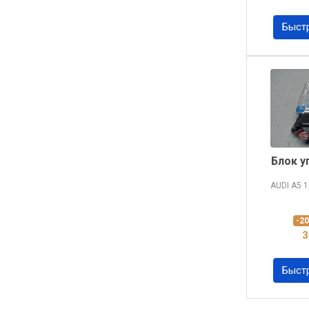
Быст
Блок у
AUDI A5
1
-2
3
Быст