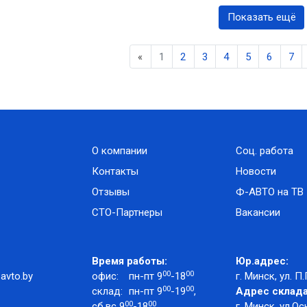
Показать ещё
Previous
«
1
2
3
4
5
6
7
О компании
Соц. работа
Контакты
Новости
Отзывы
Ф-АВТО на ТВ
СТО-Партнеры
Вакансии
Время работы:
Юр.адрес:
00
00
avto.by
офис:
пн-пт 9
-18
г. Минск, ул. П.
00
00
склад:
пн-пт 9
-19
,
Адрес склада
00
00
сб,вс 9
-18
г. Минск, ул.Ос