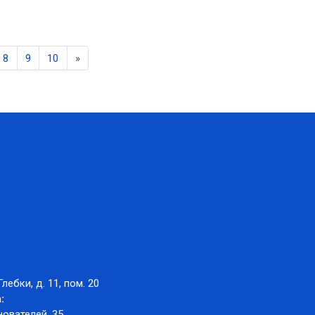
Next
8
9
10
»
Глебки, д. 11, пом. 20
:
нователей, 35