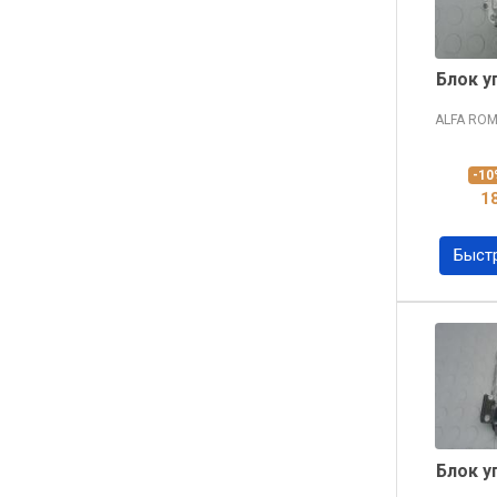
Блок у
ALFA RO
-1
1
Быст
Блок у