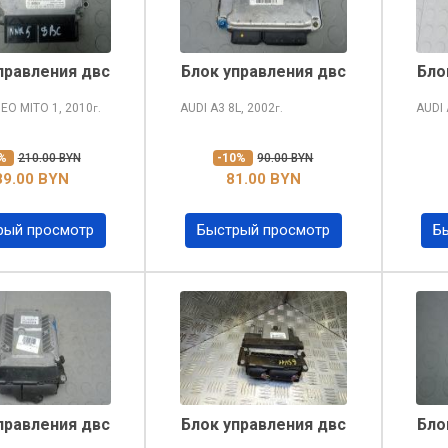
правления двс
Блок управления двс
Бло
MEO MITO
1, 2010
AUDI A3
8L, 2002
AUDI
г.
г.
0%
210.00 BYN
-10%
90.00 BYN
89.00 BYN
81.00 BYN
рый просмотр
Быстрый просмотр
Б
правления двс
Блок управления двс
Бло