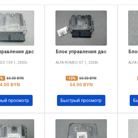
правления двс
Блок управления двс
Бло
MEO 159
1, 2005
ALFA ROMEO GT
1, 2008
ALFA
г.
г.
0%
60.00 BYN
-10%
60.00 BYN
4.00 BYN
54.00 BYN
рый просмотр
Быстрый просмотр
Б