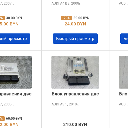
7, 2007
AUDI A4
B8, 2008
AUDI
г.
г.
0%
30.00 BYN
-20%
30.00 BYN
5.00 BYN
24.00 BYN
рый просмотр
Быстрый просмотр
Б
правления двс
Блок управления двс
Бло
7, 2005
AUDI A5
1, 2010
AUDI
г.
г.
0%
60.00 BYN
2.00 BYN
210.00 BYN