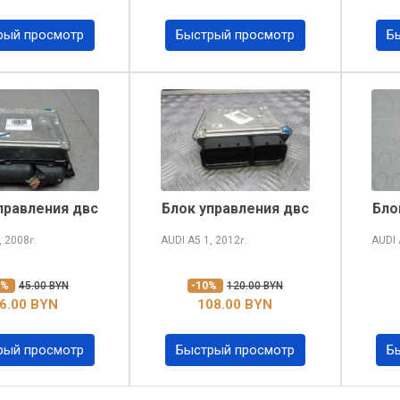
рый просмотр
Быстрый просмотр
Б
правления двс
Блок управления двс
Бло
, 2008
AUDI A5
1, 2012
AUDI
г.
г.
0%
45.00 BYN
-10%
120.00 BYN
6.00 BYN
108.00 BYN
рый просмотр
Быстрый просмотр
Б