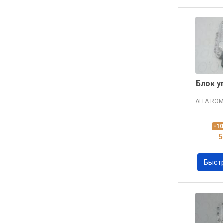
Блок у
ALFA RO
-1
5
Быст