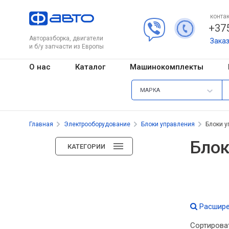
контак
+375
Авторазборка, двигатели
Зака
и б/у запчасти из Европы
О нас
Каталог
Машинокомплекты
МАРКА
Главная
Электрооборудование
Блоки управления
Блоки у
Блок
КАТЕГОРИИ
Расшире
Сортирова