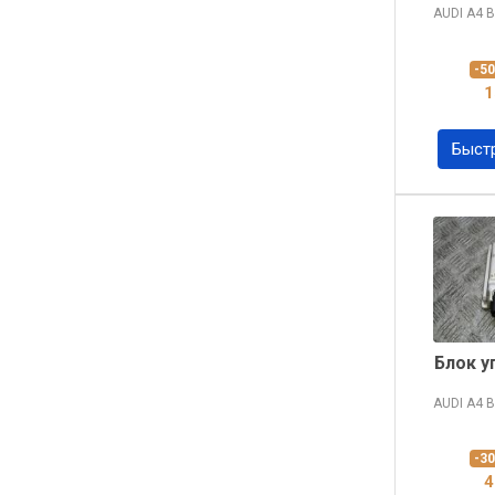
AUDI A4
B
-5
1
Быст
Блок у
AUDI A4
B
-3
4