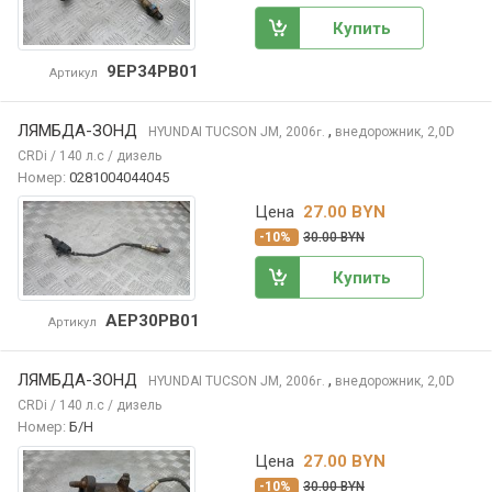
Купить
9EP34PB01
Артикул
ЛЯМБДА-ЗОНД
,
HYUNDAI TUCSON
JM, 2006
внедорожник, 2,0D
г.
CRDi / 140 л.с / дизель
Номер:
0281004044045
Цена
27.00 BYN
-10%
30.00 BYN
Купить
AEP30PB01
Артикул
ЛЯМБДА-ЗОНД
,
HYUNDAI TUCSON
JM, 2006
внедорожник, 2,0D
г.
CRDi / 140 л.с / дизель
Номер:
Б/Н
Цена
27.00 BYN
-10%
30.00 BYN