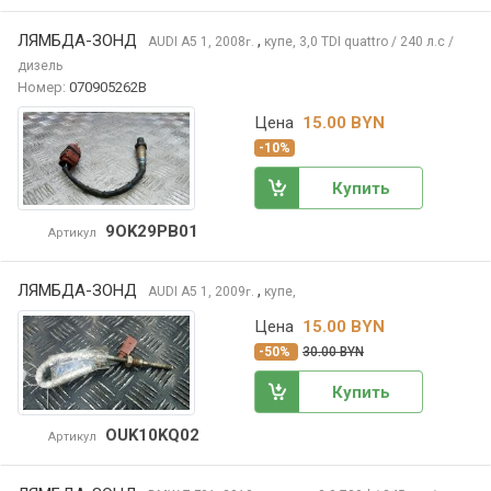
ЛЯМБДА-ЗОНД
,
AUDI A5
1, 2008
купе, 3,0 TDI quattro / 240 л.с /
г.
дизель
Номер:
070905262B
Цена
15.00 BYN
-10%
Купить
9OK29PB01
Артикул
ЛЯМБДА-ЗОНД
,
AUDI A5
1, 2009
купе,
г.
Цена
15.00 BYN
-50%
30.00 BYN
Купить
OUK10KQ02
Артикул