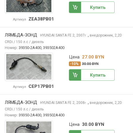
Купить
ZEA38PB01
Артикул
ЛЯМБДА-ЗОНД
,
HYUNDAI SANTA FE
2, 2007
внедорожник, 2,2D
г.
CRDi / 150 л.с / дизель
Номер:
39350-2A400, 393502A400
Цена
27.00 BYN
-10%
30.00 BYN
Купить
CEP17PB01
Артикул
ЛЯМБДА-ЗОНД
,
HYUNDAI SANTA FE
2, 2008
внедорожник, 2,2D
г.
CRDi / 150 л.с / дизель
Номер:
39350-2A400, 393502A400
Цена
30.00 BYN