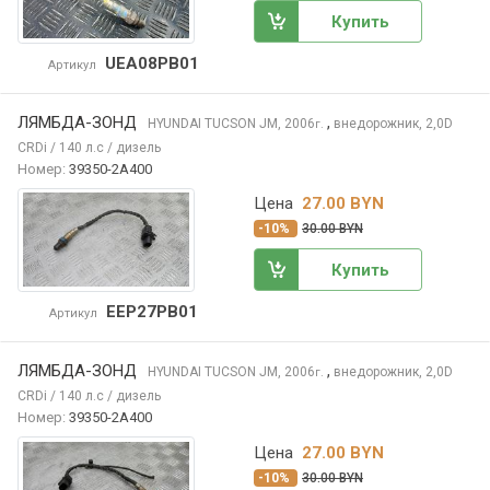
Купить
UEA08PB01
Артикул
ЛЯМБДА-ЗОНД
,
HYUNDAI TUCSON
JM, 2006
внедорожник, 2,0D
г.
CRDi / 140 л.с / дизель
Номер:
39350-2A400
Цена
27.00 BYN
-10%
30.00 BYN
Купить
EEP27PB01
Артикул
ЛЯМБДА-ЗОНД
,
HYUNDAI TUCSON
JM, 2006
внедорожник, 2,0D
г.
CRDi / 140 л.с / дизель
Номер:
39350-2A400
Цена
27.00 BYN
-10%
30.00 BYN