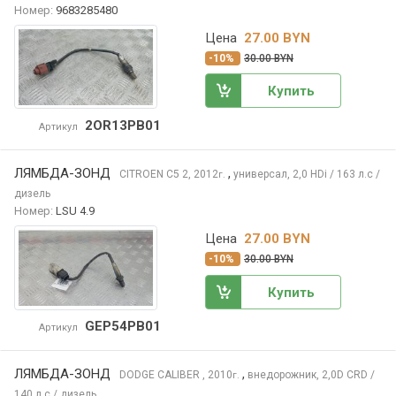
Номер:
9683285480
Цена
27.00 BYN
-10%
30.00 BYN
Купить
2OR13PB01
Артикул
ЛЯМБДА-ЗОНД
,
CITROEN C5
2, 2012
универсал, 2,0 HDi / 163 л.с /
г.
дизель
Номер:
LSU 4.9
Цена
27.00 BYN
-10%
30.00 BYN
Купить
GEP54PB01
Артикул
ЛЯМБДА-ЗОНД
,
DODGE CALIBER
, 2010
внедорожник, 2,0D CRD /
г.
140 л.с / дизель