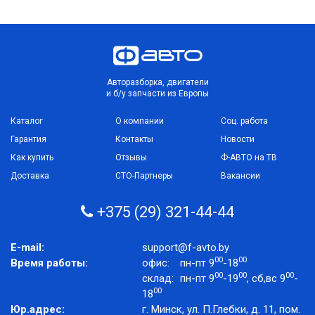
Авторазборка, двигатели
и б/у запчасти из Европы
Каталог
О компании
Соц. работа
Гарантия
Контакты
Новости
Как купить
Отзывы
Ф-АВТО на ТВ
Доставка
СТО-Партнеры
Вакансии
+375 (29) 321-44-44
E-mail:
support@f-avto.by
00
00
Время работы:
офис:
пн-пт 9
-18
00
00
00
склад:
пн-пт 9
-19
, сб,вс 9
-
00
18
Юр.адрес:
г. Минск, ул. П.Глебки, д. 11, пом.