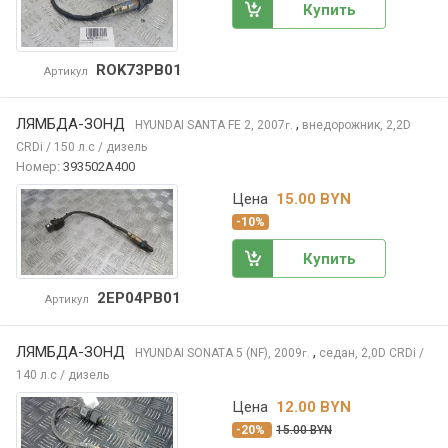
Купить
ROK73PB01
Артикул
ЛЯМБДА-ЗОНД
,
HYUNDAI SANTA FE
2, 2007
внедорожник, 2,2D
г.
CRDi / 150 л.с / дизель
Номер:
393502A400
Цена
15.00 BYN
-10%
Купить
2EP04PB01
Артикул
ЛЯМБДА-ЗОНД
,
HYUNDAI SONATA
5 (NF), 2009
седан, 2,0D CRDi /
г.
140 л.с / дизель
Цена
12.00 BYN
-20%
15.00 BYN