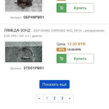
Купить
GEP48PB01
Артикул
ЛЯМБДА-ЗОНД
,
JEEP GRAND CHEROKEE
WK2, 2013
внедорожник,
г.
3,0D CRD / 241 л.с / дизель
Цена
12.00 BYN
-20%
15.00 BYN
Купить
3TD01PB01
Артикул
Показать ещё
Previous
Next
«
1
2
3
»