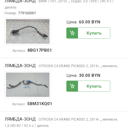
ЛЯМБДА-ЗОНД
,
BMW 7
F01, 2010
седан, 3,0 730d / 245 л.с /
г.
дизель
Номер:
779160001
Цена
60.00 BYN
Купить
8BG17PB01
Артикул
ЛЯМБДА-ЗОНД
,
CITROEN C4 GRAND PICASSO
2, 2016
минивэн,
г.
Цена
30.00 BYN
Купить
5BM31KQ01
Артикул
ЛЯМБДА-ЗОНД
,
CITROEN C4 GRAND PICASSO
2, 2014
минивэн,
г.
1,6 HDi 8V / 92 л.с / дизель