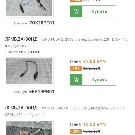
-10%
30.00 BYN
Купить
7OK28PE01
Артикул
ЛЯМБДА-ЗОНД
,
FORD KUGA
2, 2013
внедорожник, 2,0 TDCi / 140
г.
л.с / дизель
Номер:
9670608880
Цена
27.00 BYN
-10%
30.00 BYN
Купить
EEP19PB01
Артикул
ЛЯМБДА-ЗОНД
,
HYUNDAI SANTA FE
2, 2008
внедорожник, 2,2D
г.
CRDi / 150 л.с / дизель
Цена
12.00 BYN
-20%
15.00 BYN