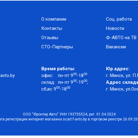
О компании
Соц. работа
Контакты
Новости
Отзывы
Ф-АВТО на ТВ
СТО-Партнеры
Вакансии
Время работы:
Юр.адрес:
00
00
avto.by
офис:
пн-пт 9
-18
г. Минск, ул. П.
00
00
склад:
пн-пт 9
-19
,
Адрес склада
00
00
сб,вс 9
-18
г. Минск, ул.Ос
ООО "Фронтир Авто" УНН 193755524, рег. 01.04.2024
та регистрации интернет магазина scart.f-avto.by в торговом реестре 26.09.2