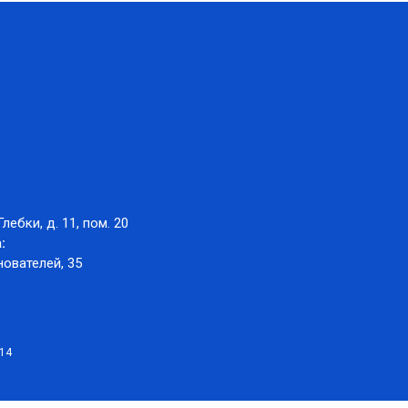
Глебки, д. 11, пом. 20
:
нователей, 35
014