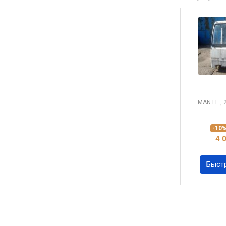
MAN LE
,
-10
4 
Быст