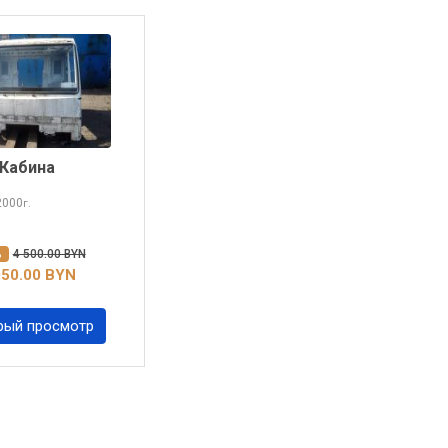
Кабина
 2000
г.
%
4 500.00 BYN
050.00 BYN
рый просмотр