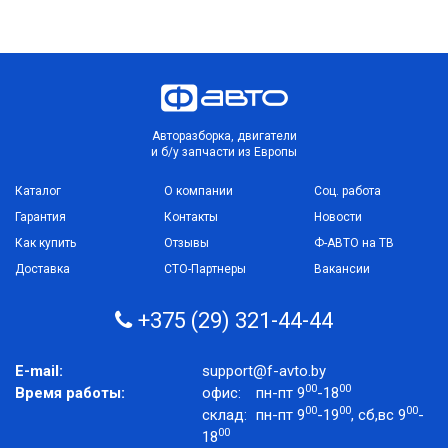
Авторазборка, двигатели
и б/у запчасти из Европы
Каталог
О компании
Соц. работа
Гарантия
Контакты
Новости
Как купить
Отзывы
Ф-АВТО на ТВ
Доставка
СТО-Партнеры
Вакансии
+375 (29) 321-44-44
E-mail:
support@f-avto.by
00
00
Время работы:
офис:
пн-пт 9
-18
00
00
00
склад:
пн-пт 9
-19
, сб,вс 9
-
00
18