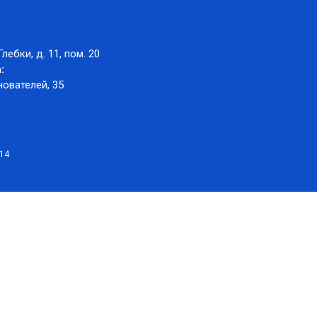
Глебки, д. 11, пом. 20
:
нователей, 35
014