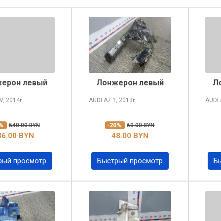
ерон левый
Лонжерон левый
Л
V, 2014
AUDI A7
1, 2013
AUDI
г.
г.
0%
540.00 BYN
-20%
60.00 BYN
86.00 BYN
48.00 BYN
рый просмотр
Быстрый просмотр
Б