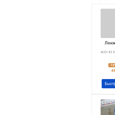
Лонж
AUDI A3
8
-1
4
Быст