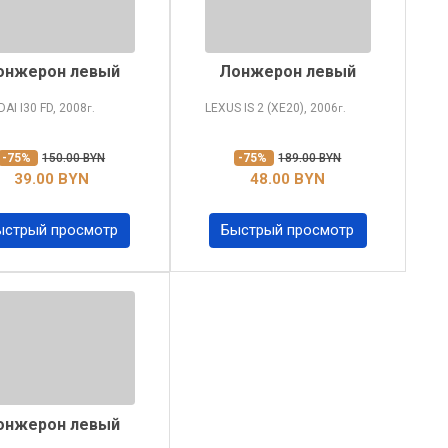
онжерон левый
Лонжерон левый
DAI I30
FD, 2008
LEXUS IS
2 (XE20), 2006
г.
г.
-75%
150.00 BYN
-75%
189.00 BYN
39.00 BYN
48.00 BYN
ыстрый просмотр
Быстрый просмотр
онжерон левый