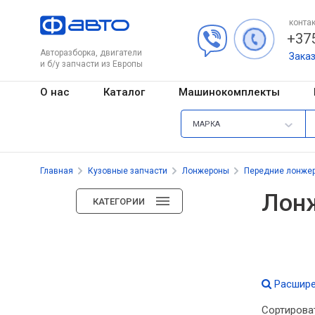
контак
+375
Авторазборка, двигатели
Зака
и б/у запчасти из Европы
О нас
Каталог
Машинокомплекты
МАРКА
Главная
Кузовные запчасти
Лонжероны
Передние лонже
Лон
КАТЕГОРИИ
Расшире
Сортирова