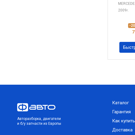
MERCEDE
2009
г.
-2
7
Быст
Каталог
Гарантия
Авторазборка, двигатели
Как купить
и б/у запчасти из Европы
Доставка