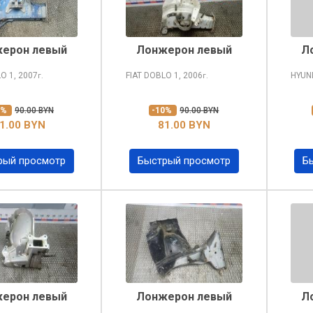
ерон левый
Лонжерон левый
Л
LO
1, 2007
FIAT DOBLO
1, 2006
HYUN
г.
г.
0%
90.00 BYN
-10%
90.00 BYN
1.00 BYN
81.00 BYN
рый просмотр
Быстрый просмотр
Б
ерон левый
Лонжерон левый
Л