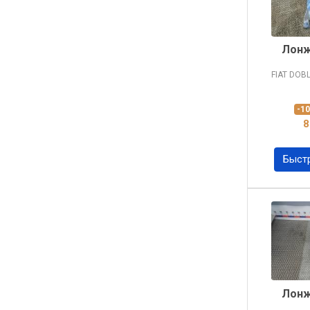
Лонж
FIAT DOB
-1
8
Быст
Лонж