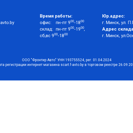
Время работы:
Юр.адрес:
00
00
avto.by
офис:
пн-пт 9
-18
г. Минск, ул. П.
00
00
склад:
пн-пт 9
-19
,
Адрес склада
00
00
сб,вс 9
-18
г. Минск, ул.Ос
ООО "Фронтир Авто" УНН 193755524, рег. 01.04.2024
та регистрации интернет магазина scart.f-avto.by в торговом реестре 26.09.2