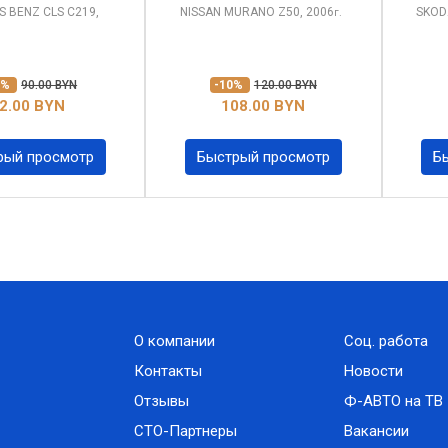
S BENZ CLS
C219,
NISSAN MURANO
Z50, 2006
SKOD
г.
0%
90.00 BYN
-10%
120.00 BYN
2.00 BYN
108.00 BYN
рый просмотр
Быстрый просмотр
Б
О компании
Соц. работа
Контакты
Новости
Отзывы
Ф-АВТО на ТВ
СТО-Партнеры
Вакансии