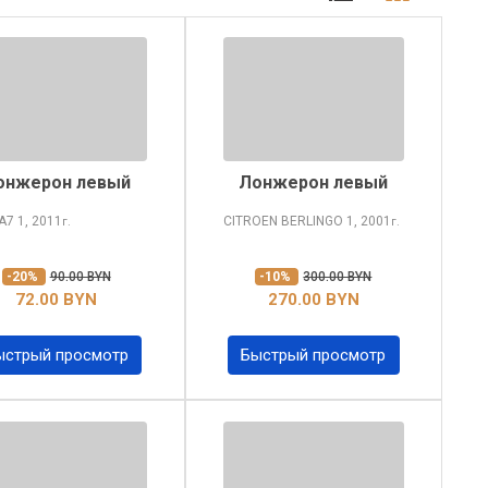
онжерон левый
Лонжерон левый
 A7
1, 2011
CITROEN BERLINGO
1, 2001
г.
г.
-20%
90.00 BYN
-10%
300.00 BYN
72.00 BYN
270.00 BYN
ыстрый просмотр
Быстрый просмотр